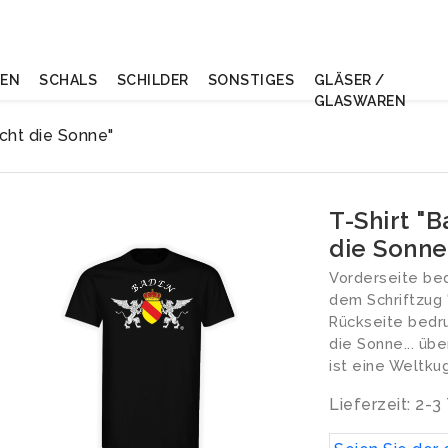
NEN
SCHALS
SCHILDER
SONSTIGES
GLÄSER /
GLASWAREN
cht die Sonne"
T-Shirt "
die Sonne
Vorderseite bed
dem Schriftzug 
Rückseite bedru
die Sonne... üb
ist eine Weltku
Lieferzeit: 2-3