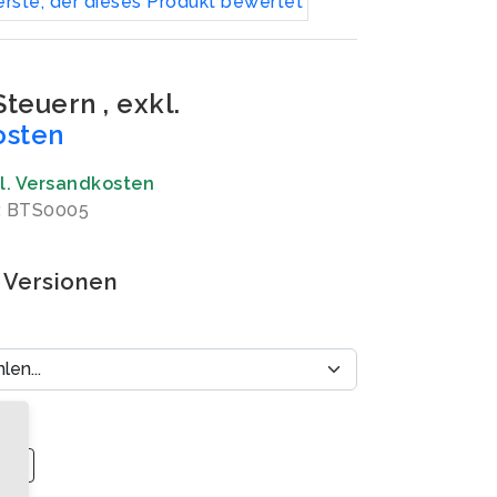
erste, der dieses Produkt bewertet
 Steuern
,
exkl.
osten
gl. Versandkosten
: BTS0005
 Versionen