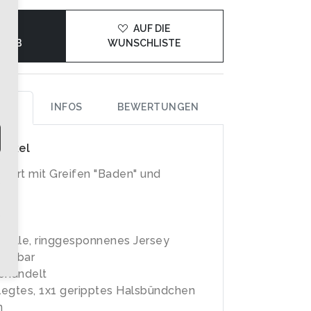
DEN
AUF DIE
KORB
WUNSCHLISTE
UNG
INFOS
BEWERTUNGEN
rtikel
-Shirt mit Greifen "Baden" und
k
olle, ringgesponnenes Jersey
schbar
ehandelt
egtes, 1x1 geripptes Halsbündchen
n