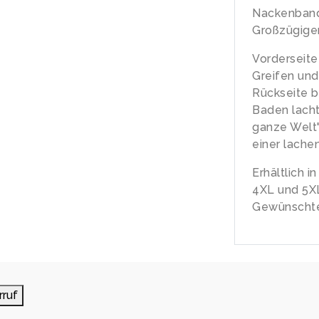
Nackenban
Großzügiger
Vorderseite
Greifen und
Rückseite b
Baden lacht
ganze Welt"
einer lache
Erhältlich i
4XL und 5X
Gewünschte
rruf