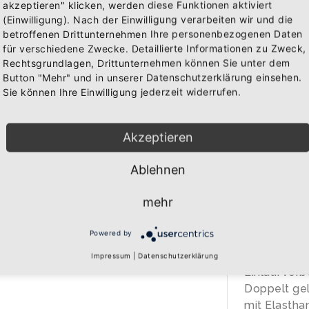
akzeptieren" klicken, werden diese Funktionen aktiviert
(Einwilligung). Nach der Einwilligung verarbeiten wir und die
IN 
betroffenen Drittunternehmen Ihre personenbezogenen Daten
WAREN
für verschiedene Zwecke. Detaillierte Informationen zu Zweck,
Rechtsgrundlagen, Drittunternehmen können Sie unter dem
Button "Mehr" und in unserer Datenschutzerklärung einsehen.
Sie können Ihre Einwilligung jederzeit widerrufen.
BESCHREIB
Akzeptieren
Über den A
Ablehnen
Qualitäts-T
Rückendruc
mehr
Marke: B&C
185 gr/qm
Powered by
100% Baumw
40 Grad wa
Impressum
|
Datenschutzerklärung
Einlaufvorb
Doppelt gel
mit Elastha