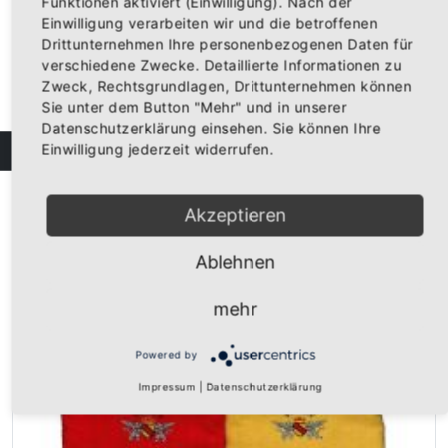
Funktionen aktiviert (Einwilligung). Nach der
Einwilligung verarbeiten wir und die betroffenen
Drittunternehmen Ihre personenbezogenen Daten für
verschiedene Zwecke. Detaillierte Informationen zu
Zweck, Rechtsgrundlagen, Drittunternehmen können
Sie unter dem Button "Mehr" und in unserer
Datenschutzerklärung einsehen. Sie können Ihre
Einwilligung jederzeit widerrufen.
FILTER
Geldklammer "Baden" gold
Geldklammer ca. 5,5cm lang, vergoldet, mit Badischen Greifen...
Akzeptieren
Sonderangebot
4,95 €
Normalpreis
9,95 €
Inkl. 19% Steuern
,
exkl.
Versandkosten
Ablehnen
mehr
Powered by
Impressum
|
Datenschutzerklärung