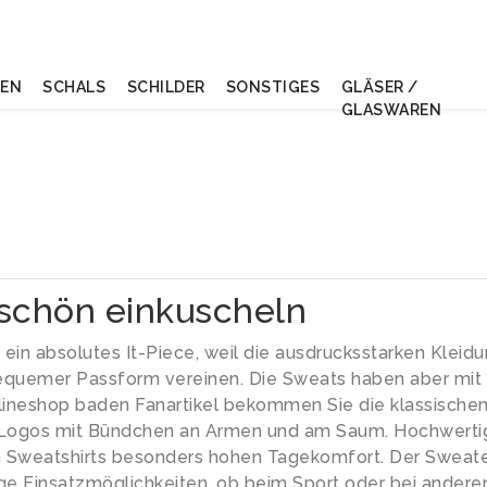
NEN
SCHALS
SCHILDER
SONSTIGES
GLÄSER /
GLASWAREN
 schön einkuscheln
s ein absolutes It-Piece, weil die ausdrucksstarken Kleid
equemer Passform vereinen. Die Sweats haben aber mit
Onlineshop baden Fanartikel bekommen Sie die klassische
d Logos mit Bündchen an Armen und am Saum. Hochwerti
n Sweatshirts besonders hohen Tagekomfort. Der Sweat
ige Einsatzmöglichkeiten, ob beim Sport oder bei andere