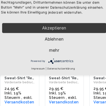
Rechtsgrundlagen, Drittunternehmen können Sie unter dem
Button "Mehr" und in unserer Datenschutzerklärung einsehen.
Sie können Ihre Einwilligung jederzeit widerrufen.
Akzeptieren
Ablehnen
mehr
Powered by
Impressum
|
Datenschutzerklärung
Sweat-Shirt "Republik Baden"
Sweat-Shirt "Republik Baden - Badnerlied"
Vorderseite bedruckt mit den badischen Greifen der Republik ...
Vorderseite bedruckt mit den badischen Greifen der Republik ...
24,95 €
29,95 €
29,95 
Inkl. 19%
Inkl. 19%
Inkl. 
Steuern
,
exkl.
Steuern
,
exkl.
Steue
Versandkosten
Versandkosten
Versa