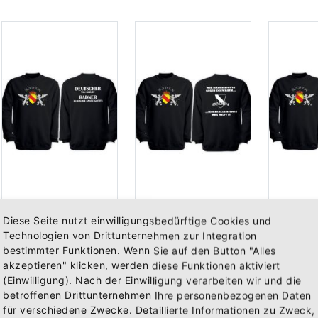
Sweat-Shirt "Baden - Deutscher von Geburt"
Sweat-Shirt "Baden - Wir haben nichts gegen Schwaben"
Diese Seite nutzt einwilligungsbedürftige Cookies und
Vorderseite bedruckt mit unseren badischen Greifen und dem S...
Vorderseite bedruckt mit unseren badischen Greifen und dem S...
Technologien von Drittunternehmen zur Integration
29,95 €
29,95 €
29,95 
bestimmter Funktionen. Wenn Sie auf den Button "Alles
Inkl. 19%
Inkl. 19%
Inkl. 
akzeptieren" klicken, werden diese Funktionen aktiviert
Steuern
,
exkl.
Steuern
,
exkl.
Steue
(Einwilligung). Nach der Einwilligung verarbeiten wir und die
Versandkosten
Versandkosten
Versa
betroffenen Drittunternehmen Ihre personenbezogenen Daten
für verschiedene Zwecke. Detaillierte Informationen zu Zweck,