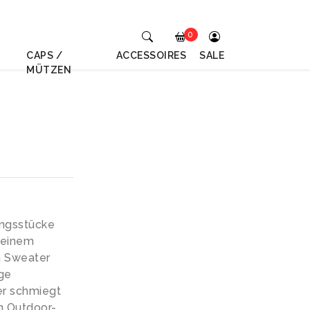
0
CAPS /
ACCESSOIRES
SALE
MÜTZEN
ungsstücke
 einem
n Sweater
ge
er schmiegt
n Outdoor-