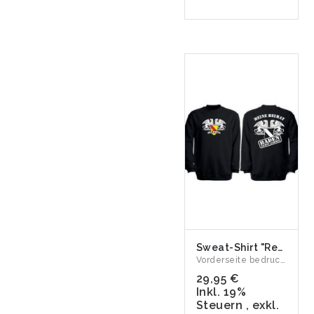
Sweat-Shirt "Republik Baden - Meine Heimat"
Vorderseite bedruckt mit den badischen Greifen der Republik ...
29,95 €
Inkl. 19%
Steuern
,
exkl.