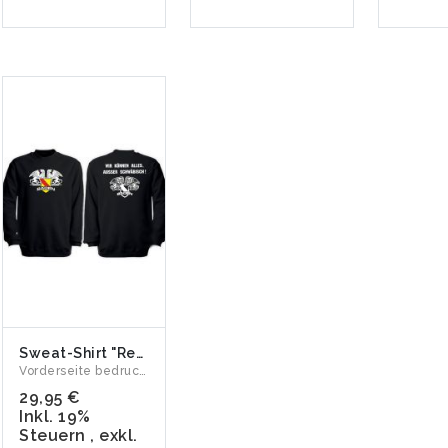
Sweat-Shirt "Republik Baden - Wir können Alles. Außer schwäbisch"
Vorderseite bedruckt mit den badischen Greifen der Republik ...
29,95 €
Inkl. 19%
Steuern
,
exkl.