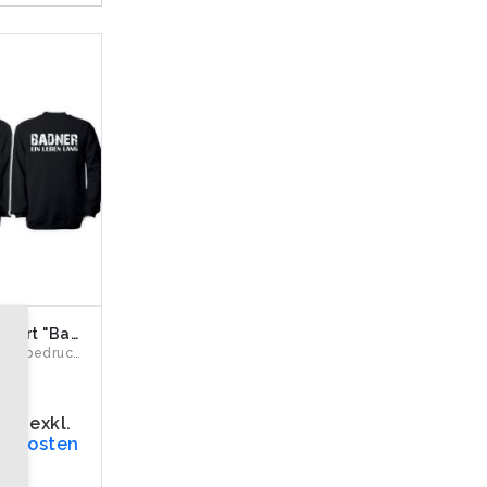
Sweat-Shirt "Baden - Badner ein Leben lang"
Vorderseite bedruckt mit unseren badischen Greifen und dem S...
€
19%
rn
,
exkl.
ndkosten