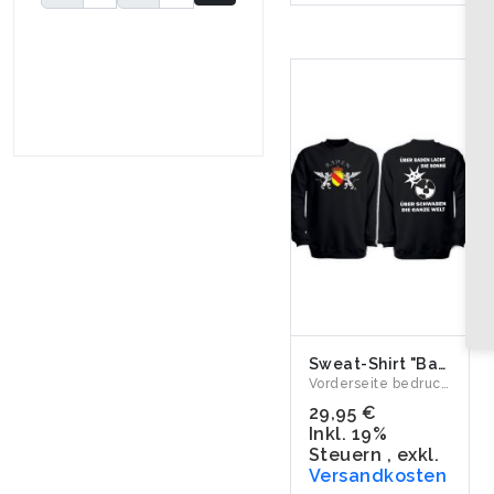
Sweat-Shirt "Baden - Über Baden lacht die Sonne"
Vorderseite bedruckt mit unseren badischen Greifen und dem S...
29,95 €
Inkl. 19%
Steuern
,
exkl.
Versandkosten