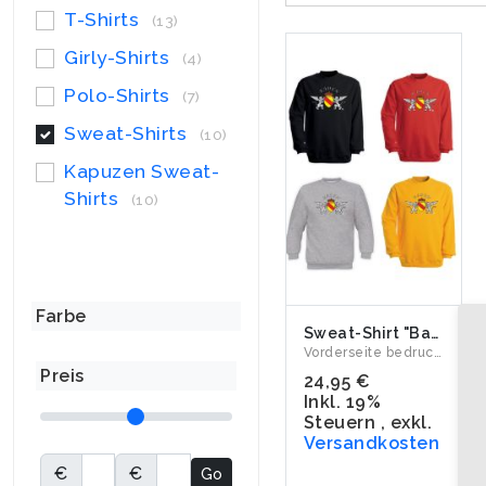
T-Shirts
(13)
Girly-Shirts
(4)
Polo-Shirts
(7)
Sweat-Shirts
(10)
Kapuzen Sweat-
Shirts
(10)
Farbe
Sweat-Shirt "Baden"
Vorderseite bedruckt mit unseren badischen Greifen und dem S...
Preis
24,95 €
Inkl. 19%
Steuern
,
exkl.
Versandkosten
€
€
Go