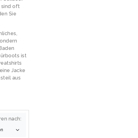
 sind oft
den Sie
nliches,
sondern
 Baden
ürboots ist
eatshirts
eine Jacke
steil aus
ren nach: