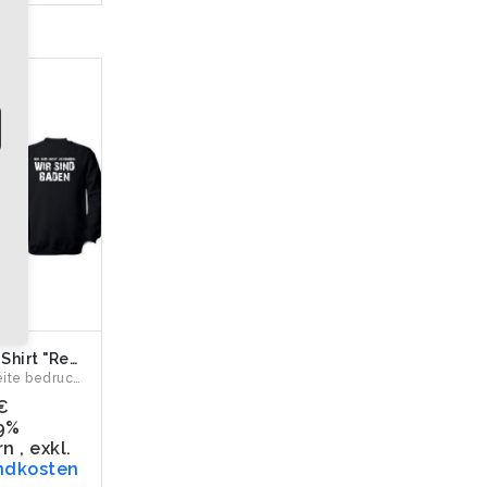
Sweat-Shirt "Republik Baden - Wir sind nicht Schwaben"
Vorderseite bedruckt mit den badischen Greifen der Republik ...
€
19%
rn
,
exkl.
ndkosten