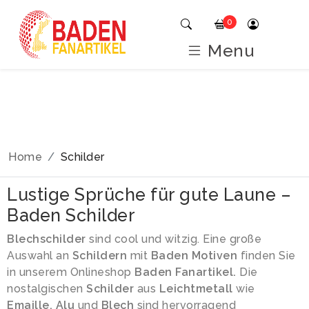
0
Menu
Home
Schilder
Lustige Sprüche für gute Laune –
Baden Schilder
Blechschilder
sind cool und witzig. Eine große
Auswahl an
Schildern
mit
Baden Motiven
finden Sie
in unserem Onlineshop
Baden Fanartikel.
Die
nostalgischen
Schilder
aus
Leichtmetall
wie
Emaille,
Alu
und
Blech
sind hervorragend