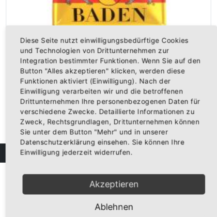
Diese Seite nutzt einwilligungsbedürftige Cookies
und Technologien von Drittunternehmen zur
Integration bestimmter Funktionen. Wenn Sie auf den
Blechschild "Baden" (Wappen mit Greifen)
Button "Alles akzeptieren" klicken, werden diese
Blechschild mit Wappen Baden, Greifen und Schriftzug "Baden"...
Funktionen aktiviert (Einwilligung). Nach der
6,95 €
Einwilligung verarbeiten wir und die betroffenen
Inkl. 19% Steuern
,
exkl.
Versandkosten
Drittunternehmen Ihre personenbezogenen Daten für
verschiedene Zwecke. Detaillierte Informationen zu
Zweck, Rechtsgrundlagen, Drittunternehmen können
Sie unter dem Button "Mehr" und in unserer
Datenschutzerklärung einsehen. Sie können Ihre
Einwilligung jederzeit widerrufen.
FILTER
Akzeptieren
Ablehnen