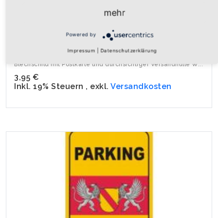
mehr
Powered by
Impressum
|
Datenschutzerklärung
Blechkarte "Grossherzogtum Baden" klein
Blechschild mit Postkarte und durchsichtiger Versandhülle W...
3,95 €
Inkl. 19% Steuern
,
exkl.
Versandkosten