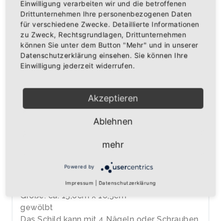
Einwilligung verarbeiten wir und die betroffenen
Drittunternehmen Ihre personenbezogenen Daten
für verschiedene Zwecke. Detaillierte Informationen
IN DEN WARENKORB
zu Zweck, Rechtsgrundlagen, Drittunternehmen
können Sie unter dem Button "Mehr" und in unserer
Datenschutzerklärung einsehen. Sie können Ihre
AUF DIE WUNSCHLISTE
Einwilligung jederzeit widerrufen.
Akzeptieren
BESCHREIBUNG
INFOS
BEWERTUNGEN
Ablehnen
Über den Artikel
Blechschild mit Wappen Baden, Greifen und
mehr
Schriftzug "Baden" darunter
Powered by
Blechchild
mit hochwertigem Siebdruck
Impressum
|
Datenschutzerklärung
Größe: ca. 15,0cm x 10,5cm
gewölbt
Das Schild kann mit 4 Nägeln oder Schrauben