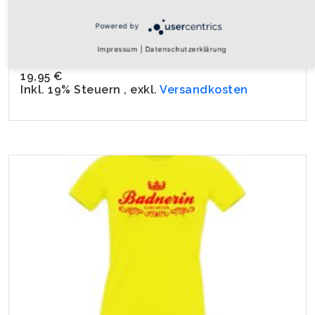
Powered by
Girly-Shirt "Republik Baden"
Impressum
|
Datenschutzerklärung
Vorderseite bedruckt mit den badischen Greifen der Republik ...
19,95 €
Inkl. 19% Steuern
,
exkl.
Versandkosten