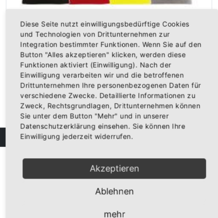
Diese Seite nutzt einwilligungsbedürftige Cookies
und Technologien von Drittunternehmen zur
Girly-Shirt "Baden"
Integration bestimmter Funktionen. Wenn Sie auf den
Vorderseite bedruckt mit unseren badischen Greifen und dem S...
Button "Alles akzeptieren" klicken, werden diese
19,95 €
Funktionen aktiviert (Einwilligung). Nach der
Inkl. 19% Steuern
,
exkl.
Versandkosten
Einwilligung verarbeiten wir und die betroffenen
Drittunternehmen Ihre personenbezogenen Daten für
verschiedene Zwecke. Detaillierte Informationen zu
Zweck, Rechtsgrundlagen, Drittunternehmen können
Sie unter dem Button "Mehr" und in unserer
Datenschutzerklärung einsehen. Sie können Ihre
Einwilligung jederzeit widerrufen.
FILTER
Akzeptieren
Ablehnen
mehr