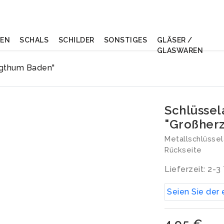
NEN
SCHALS
SCHILDER
SONSTIGES
GLÄSER /
GLASWAREN
ogthum Baden"
Schlüsse
"Großher
Metallschlüssel
Rückseite
Lieferzeit: 2-3
Seien Sie der 
4,95 €