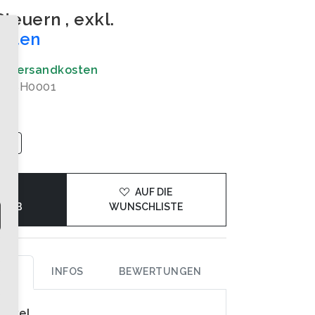
 Steuern
,
exkl.
osten
gl. Versandkosten
: BSH0001
DEN
AUF DIE
KORB
WUNSCHLISTE
UNG
INFOS
BEWERTUNGEN
rtikel