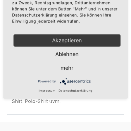
zu Zweck, Rechtsgrundlagen, Drittunternehmen
können Sie unter dem Button "Mehr" und in unserer
AUF DIE WUNSCHLISTE
Datenschutzerklärung einsehen. Sie können Ihre
Einwilligung jederzeit widerrufen.
BESCHREIBUNG
INFOS
BEWERTUNGEN
Akzeptieren
Über den Artikel
Ablehnen
Magnet "Ich bin Badner" oval
mehr
Größe: ca. 7,6cm x 3,8cm
oval
Powered by
mit starkem Magnet auf der Rückseite
Impressum
|
Datenschutzerklärung
zum Anbringen an ein Textil wie Hemd, T-
Shirt, Polo-Shirt uvm.