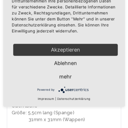
Drittunternehmen Ihre personenbezogenen Daten
für verschiedene Zwecke. Detaillierte Informationen
IN DEN WARENKORB
zu Zweck, Rechtsgrundlagen, Drittunternehmen
können Sie unter dem Button "Mehr" und in unserer
Datenschutzerklärung einsehen. Sie können Ihre
AUF DIE WUNSCHLISTE
Einwilligung jederzeit widerrufen.
Akzeptieren
BESCHREIBUNG
INFOS
BEWERTUNGEN
Ablehnen
Über den Artikel
Krawattenspange ca. 5,5cm lang,
mehr
vergoldet, mit Badischen Greifen und
Schriftzug darunter
Powered by
Material: Hochwertiges Metall mit emaillierter
Impressum
|
Datenschutzerklärung
Oberfläche
Größe: 5,5cm lang (Spange)
31mm x 31mm (Wappen)