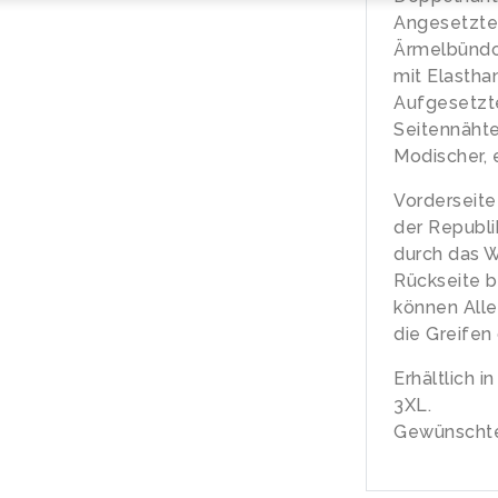
Angesetzte
Ärmelbündch
mit Elastha
Aufgesetzt
Seitennäht
Modischer, 
Vorderseite
der Republi
durch das 
Rückseite b
können Alle
die Greifen
Erhältlich i
3XL.
Gewünschte