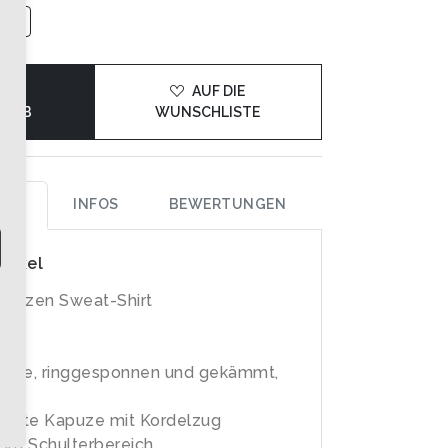
DEN
AUF DIE
KORB
WUNSCHLISTE
UNG
INFOS
BEWERTUNGEN
rtikel
apuzen Sweat-Shirt
lle, ringgesponnen und gekämmt,
ter
legte Kapuze mit Kordelzug
im Schulterbereich