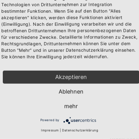
Technologien von Drittunternehmen zur Integration
bestimmter Funktionen. Wenn Sie auf den Button "Alles
akzeptieren" klicken, werden diese Funktionen aktiviert
(Einwilligung). Nach der Einwilligung verarbeiten wir und die
IN 
betroffenen Drittunternehmen Ihre personenbezogenen Daten
WAREN
für verschiedene Zwecke. Detaillierte Informationen zu Zweck,
Rechtsgrundlagen, Drittunternehmen können Sie unter dem
Button "Mehr" und in unserer Datenschutzerklärung einsehen.
Sie können Ihre Einwilligung jederzeit widerrufen.
BESCHREIB
Akzeptieren
Über den A
Ablehnen
Qualitäts-K
Marke: B&C
mehr
280 gr/qm
80% Baumwo
Powered by
20% Polyes
Doppelt ge
Impressum
|
Datenschutzerklärung
Doppelnaht 