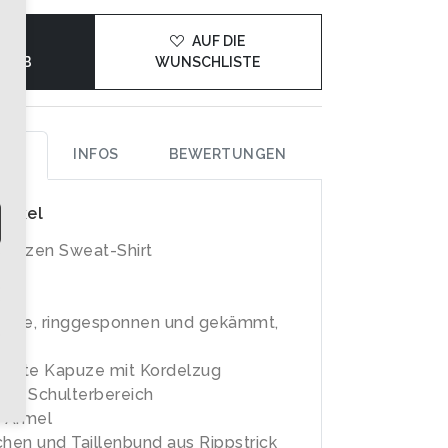
DEN
AUF DIE
KORB
WUNSCHLISTE
UNG
INFOS
BEWERTUNGEN
rtikel
apuzen Sweat-Shirt
lle, ringgesponnen und gekämmt,
ter
legte Kapuze mit Kordelzug
im Schulterbereich
 Ärmel
en und Taillenbund aus Rippstrick