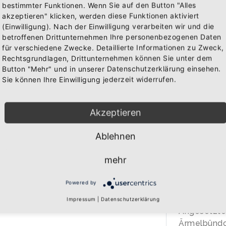
bestimmter Funktionen. Wenn Sie auf den Button "Alles
akzeptieren" klicken, werden diese Funktionen aktiviert
IN 
(Einwilligung). Nach der Einwilligung verarbeiten wir und die
WAREN
betroffenen Drittunternehmen Ihre personenbezogenen Daten
für verschiedene Zwecke. Detaillierte Informationen zu Zweck,
Rechtsgrundlagen, Drittunternehmen können Sie unter dem
Button "Mehr" und in unserer Datenschutzerklärung einsehen.
BESCHREIB
Sie können Ihre Einwilligung jederzeit widerrufen.
Über den A
Akzeptieren
Qualitäts-K
Ablehnen
Marke: B&C
280 gr/qm
mehr
80% Baumwo
20% Polyes
Powered by
Doppelt ge
Doppelnaht 
Impressum
|
Datenschutzerklärung
Angesetzte
Ärmelbündch