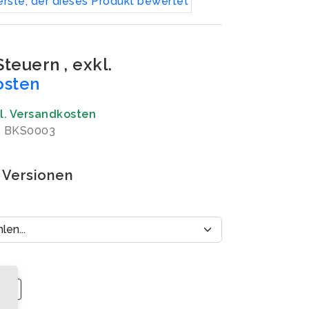
erste, der dieses Produkt bewertet
 Steuern
,
exkl.
osten
gl. Versandkosten
: BKS0003
 Versionen