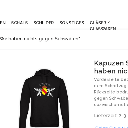
NEN
SCHALS
SCHILDER
SONSTIGES
GLÄSER /
GLASWAREN
 Wir haben nichts gegen Schwaben"
Kapuzen S
haben ni
Vorderseite bed
dem Schriftzug 
Rückseite bedru
gegen Schwaben..
dazwischen ist
Lieferzeit: 2-3