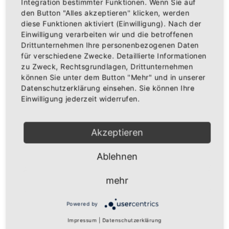
Integration bestimmter Funktionen. Wenn Sie auf
den Button "Alles akzeptieren" klicken, werden
diese Funktionen aktiviert (Einwilligung). Nach der
Einwilligung verarbeiten wir und die betroffenen
IN DEN WARENKORB
Drittunternehmen Ihre personenbezogenen Daten
für verschiedene Zwecke. Detaillierte Informationen
zu Zweck, Rechtsgrundlagen, Drittunternehmen
AUF DIE WUNSCHLISTE
können Sie unter dem Button "Mehr" und in unserer
Datenschutzerklärung einsehen. Sie können Ihre
Einwilligung jederzeit widerrufen.
BESCHREIBUNG
INFOS
BEWERTUNGEN
Akzeptieren
Über den Artikel
Ablehnen
Hochwertiges Base-Cap, veredelt mit
unseren Badischen Greifen in Lurexfäden
mehr
Oberstoff: 100% Baumwolle
6 gestickte Luftlöcher
Powered by
8 Ziernähte am Schild
Impressum
|
Datenschutzerklärung
Laminierte Frontpanels