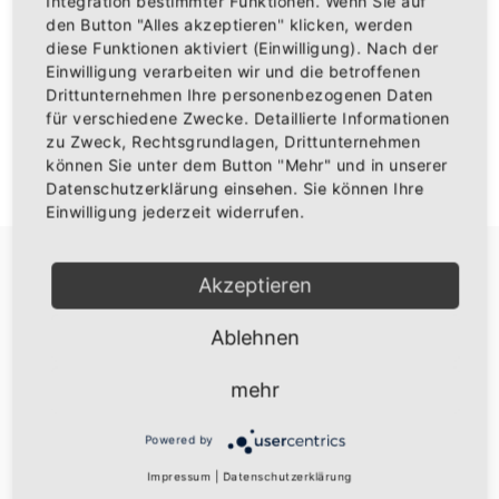
Integration bestimmter Funktionen. Wenn Sie auf
den Button "Alles akzeptieren" klicken, werden
diese Funktionen aktiviert (Einwilligung). Nach der
Einwilligung verarbeiten wir und die betroffenen
Drittunternehmen Ihre personenbezogenen Daten
ANMELDEN
für verschiedene Zwecke. Detaillierte Informationen
zu Zweck, Rechtsgrundlagen, Drittunternehmen
können Sie unter dem Button "Mehr" und in unserer
Don't have an account?
Ein Konto erstellen
Datenschutzerklärung einsehen. Sie können Ihre
Einwilligung jederzeit widerrufen.
Akzeptieren
Ablehnen
Über uns
mehr
Die besten Baden Fanartikel
Powered by
Widerruf
Impressum
|
Datenschutzerklärung