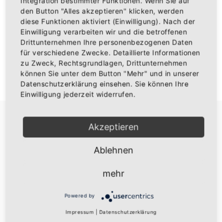
Integration bestimmter Funktionen. Wenn Sie auf
den Button "Alles akzeptieren" klicken, werden
diese Funktionen aktiviert (Einwilligung). Nach der
Einwilligung verarbeiten wir und die betroffenen
Drittunternehmen Ihre personenbezogenen Daten
ANMELDEN
für verschiedene Zwecke. Detaillierte Informationen
zu Zweck, Rechtsgrundlagen, Drittunternehmen
können Sie unter dem Button "Mehr" und in unserer
Don't have an account?
Ein Konto erstellen
Datenschutzerklärung einsehen. Sie können Ihre
Einwilligung jederzeit widerrufen.
Akzeptieren
Ablehnen
Über uns
mehr
Die besten Baden Fanartikel
Powered by
Widerruf
Impressum
|
Datenschutzerklärung