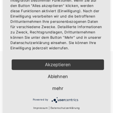
Integration bestimmter Funktionen. Wenn Sie auf
den Button "Alles akzeptieren" klicken, werden
diese Funktionen aktiviert (Einwilligung). Nach der
Einwilligung verarbeiten wir und die betroffenen
Drittunternehmen Ihre personenbezogenen Daten
ANMELDEN
für verschiedene Zwecke. Detaillierte Informationen
zu Zweck, Rechtsgrundlagen, Drittunternehmen
können Sie unter dem Button "Mehr" und in unserer
Don't have an account?
Ein Konto erstellen
Datenschutzerklärung einsehen. Sie können Ihre
Einwilligung jederzeit widerrufen.
Akzeptieren
Ablehnen
Über uns
mehr
Die besten Baden Fanartikel
Powered by
Widerruf
Impressum
|
Datenschutzerklärung