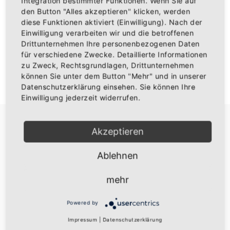
Integration bestimmter Funktionen. Wenn Sie auf
den Button "Alles akzeptieren" klicken, werden
diese Funktionen aktiviert (Einwilligung). Nach der
Einwilligung verarbeiten wir und die betroffenen
Drittunternehmen Ihre personenbezogenen Daten
ANMELDEN
für verschiedene Zwecke. Detaillierte Informationen
zu Zweck, Rechtsgrundlagen, Drittunternehmen
können Sie unter dem Button "Mehr" und in unserer
Don't have an account?
Ein Konto erstellen
Datenschutzerklärung einsehen. Sie können Ihre
Einwilligung jederzeit widerrufen.
Akzeptieren
Ablehnen
Über uns
mehr
Die besten Baden Fanartikel
Powered by
Widerruf
Impressum
|
Datenschutzerklärung