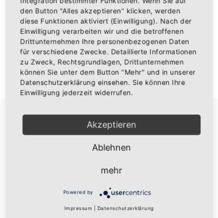
Integration bestimmter Funktionen. Wenn Sie auf
den Button "Alles akzeptieren" klicken, werden
diese Funktionen aktiviert (Einwilligung). Nach der
Einwilligung verarbeiten wir und die betroffenen
Drittunternehmen Ihre personenbezogenen Daten
ANMELDEN
für verschiedene Zwecke. Detaillierte Informationen
zu Zweck, Rechtsgrundlagen, Drittunternehmen
können Sie unter dem Button "Mehr" und in unserer
Don't have an account?
Ein Konto erstellen
Datenschutzerklärung einsehen. Sie können Ihre
Einwilligung jederzeit widerrufen.
Akzeptieren
Ablehnen
Über uns
mehr
Die besten Baden Fanartikel
Powered by
Widerruf
Impressum
|
Datenschutzerklärung